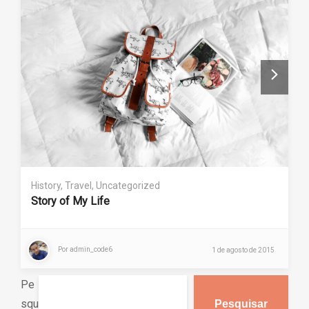
History
,
Travel
,
Uncategorized
Story of My Life
Por
admin_code6
1 de agosto de 2015
Pe
squ
Pesquisar