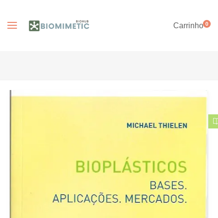
0
Carrinho