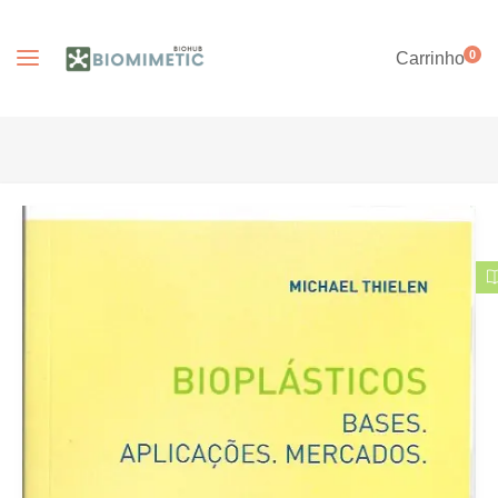
0
Carrinho