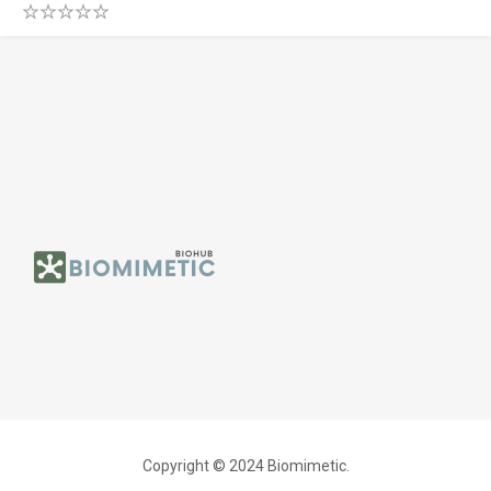
0
.
0
0
o
u
t
o
f
5
Copyright © 2024 Biomimetic.